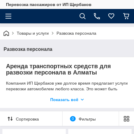
Перевозка пассажиров от ИП Щербаков
Товары и услуги
Развозка персонала
Развозка персонала
Аренда транспортных средств для
развозки персонала в Алматы
Компания ИП Щербаков уже долгое время предлагает услуги
перевозки автомобилем любого класса. Это может быть
транспорт, содержащий от четырех до восемнадцати
Показать всё
пассажирских мест. Если Вы хотите арендовать
транспортное средство для рабочего персонала, наша
компания с удовольствием поможет Вам в данном вопросе!
Сортировка
0
Фильтры
Потребность в корпоративном транспорте
Чаще всего современные фирмы арендуют корпоративный
транспорт, с целью избавления от ряда проблем. Это