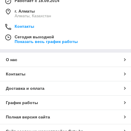
Работает с 18.09.2014
рабочего места.
г. Алматы
Компания ИП Щербаков с большим удовольствием
Алматы, Казахстан
предоставит Вам транспортное средство для развозки
персонала за небольшую цену. Все автомобили являются
Контакты
очень комфортабельными и оснащены ремнями
безопасности.
Сегодня выходной
Показать весь график работы
Заказав услуги по перевозке от компании ИП Щербаков, Вы
получите только качественное обслуживание!
О нас
Контакты
Доставка и оплата
График работы
Полная версия сайта