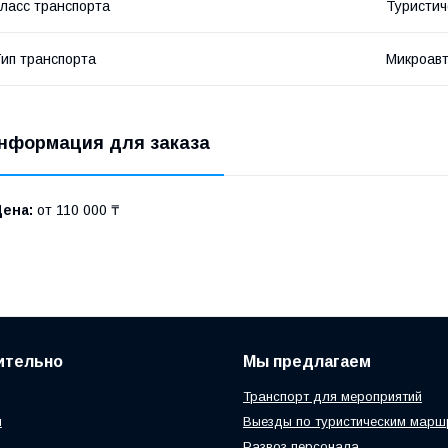
ласс транспорта
Туристич
ип транспорта
Микроавт
нформация для заказа
Цена:
от 110 000 ₸
ительно
Мы предлагаем
Транспорт для мероприятий
и
Выезды по туристическим марш
Развоз персонала