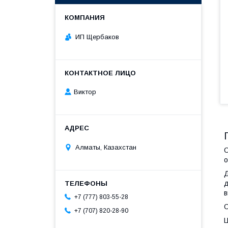
ИП Щербаков
Виктор
Алматы, Казахстан
О
о
Д
д
в
+7 (777) 803-55-28
О
+7 (707) 820-28-90
Ц