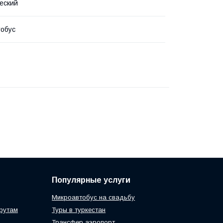
еский
обус
Популярные услуги
Микроавтобус на свадьбу
рутам
Туры в туркестан
Трансфер аэропорт