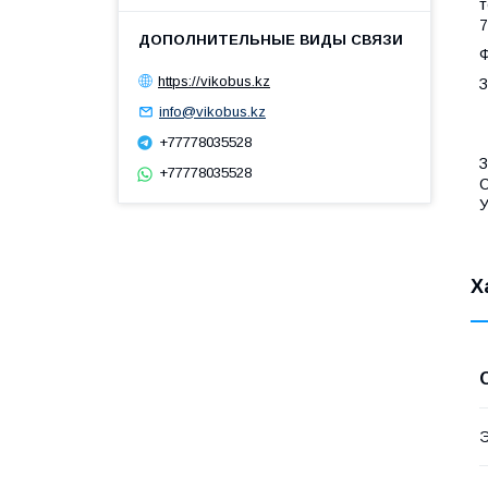
т
7
Ф
https://vikobus.kz
З
info@vikobus.kz
+77778035528
З
+77778035528
С
У
Х